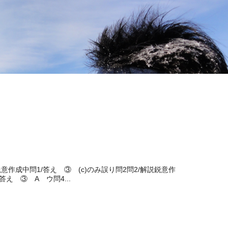
解説鋭意作成中問1/答え ③ (c)のみ誤り問2問2/解説鋭意作
え ③ A ウ問4...