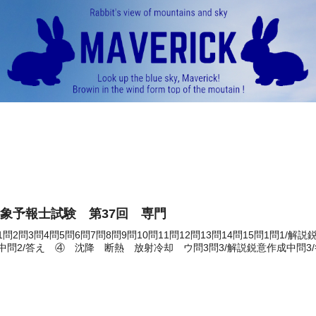
象予報士試験 第37回 専門
1問2問3問4問5問6問7問8問9問10問11問12問13問14問15問1問1/
中問2/答え ④ 沈降 断熱 放射冷却 ウ問3問3/解説鋭意作成中問3/答