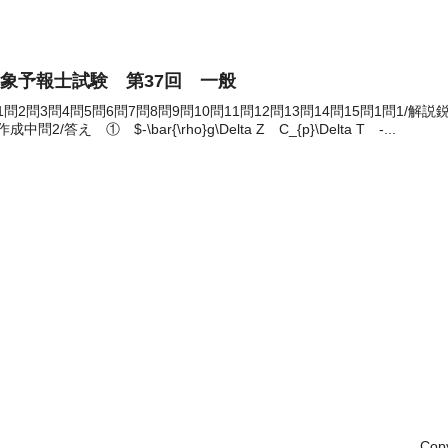
象予報士試験 第37回 一般
1問2問3問4問5問6問7問8問9問10問11問12問13問14問15問1問1
成中問2/答え ① $-\bar{\rho}g\Delta Z C_{p}\Delta T -...
Cop