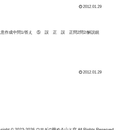
2012.01.29
/解説鋭意作成中問1/答え ⑤ 誤 正 誤 正問2問2/解説鋭
2012.01.29
yright © 2023-2026 ウサギの眺める山と空 All Rights Reserved.