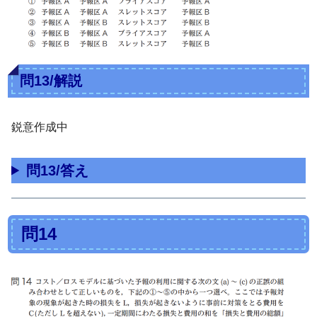
問13/解説
鋭意作成中
問13/答え
問14