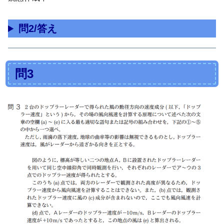
問2/答え
問3