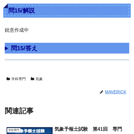
問15/解説
鋭意作成中
問15/答え
学科専門
気象
MAVERICK
関連記事
気象予報士試験 第41回 専門
学科専門