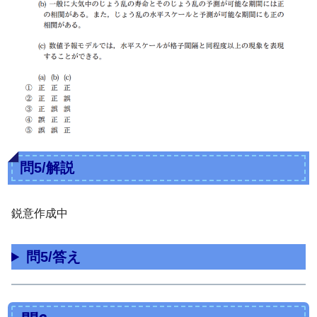
問5/解説
鋭意作成中
問5/答え