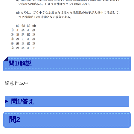
問1/解説
鋭意作成中
問1/答え
問2