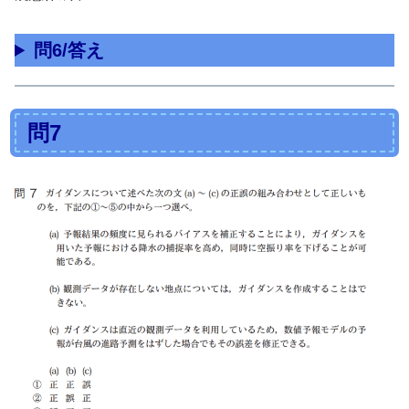
問6/答え
問7