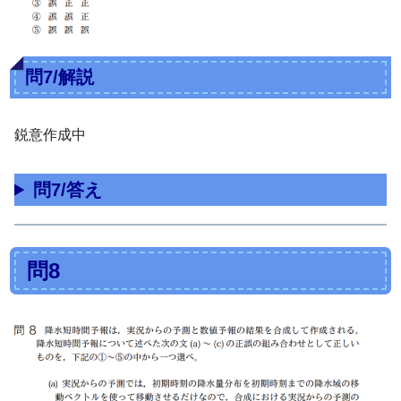
問7/解説
鋭意作成中
問7/答え
問8