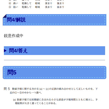
問4/解説
鋭意作成中
問4/答え
問5