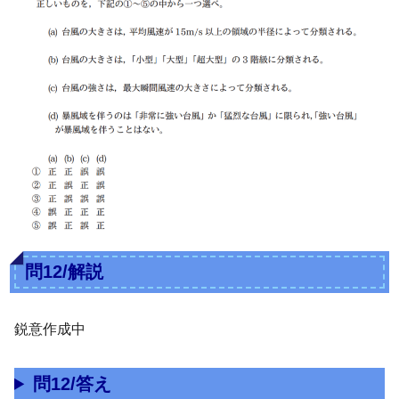
問12/解説
鋭意作成中
問12/答え