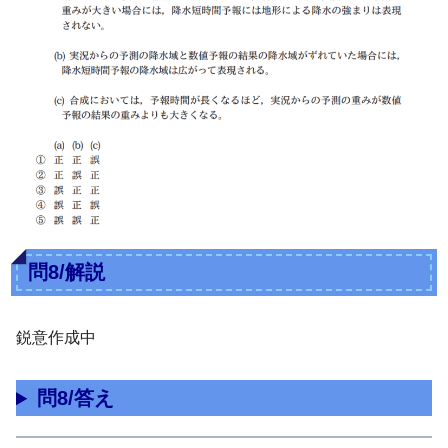
問8/解説
鋭意作成中
問8/答え