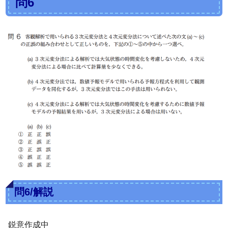
問6
問6/解説
鋭意作成中