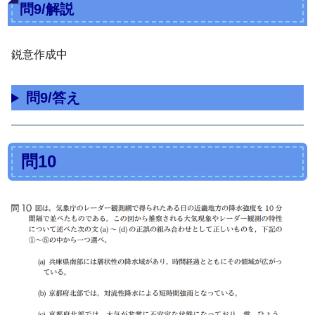
問9/解説
鋭意作成中
問9/答え
問10