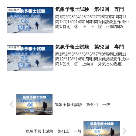
減率 静力学平衡の式...
気象予報士試験 第42回 専門
学科専門
問1問2問3問4問5問6問7問8問9問10問11
問12問13問14問15問1問1/解説鋭意作成中
問1/答え ② 正 正 誤 正問2問2/解
説鋭意作成中問2/答え ② 60 75 一
部が閉塞する問3問3/解説鋭意作成中問3/
答え ④ ウ イ ...
気象予報士試験 第52回 専門
学科専門
問1問2問3問4問5問6問7問8問9問10問11
問12問13問14問15問1問1/解説鋭意作成中
問1/答え ② 上向き 外気との温度
差 地表面で反射した日射問2問2/解説鋭
意作成中問2/答え ③ 誤 正 正 正
問3問3/解説鋭意作成中問3/...
気象予報士試験 第40回 一般
気象予報士試験 第41回 一般