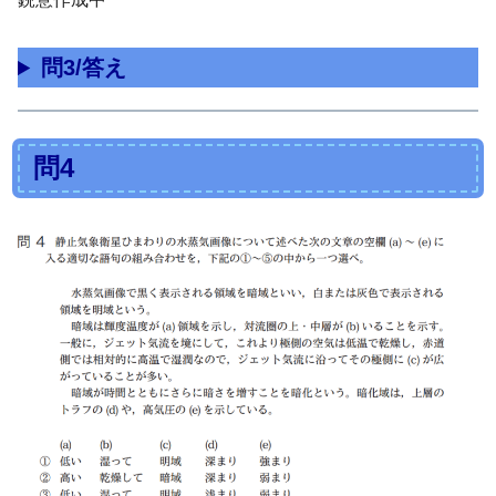
問3/答え
問4