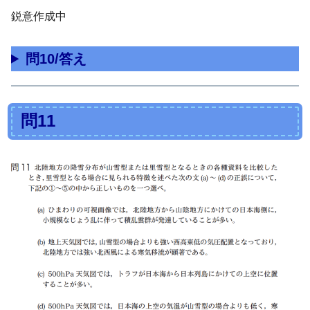
鋭意作成中
問10/答え
問11