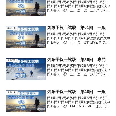
問1問2問3問4問5問6問7問8問9問10問11
問12問13問14問15問1問1/解説鋭意作成中
問1/答え ② 正 誤 誤 正問2問2/解
説鋭意作成中問2/答え ⑤ 高度B付近で
上下に振動した 約1000m問3問3/解説鋭
意作成中問3/答え...
気象予報士試験 第61回 一般
学科一般
問1問2問3問4問5問6問7問8問9問10問11
問12問13問14問15問1問1/解説鋭意作成中
問1/答え ③ 正 誤 誤問2問2/解説鋭
意作成中問2/答え ④ 4 1-A
(0.65/0.7)1/4問3問3/解説鋭意作成中問3/
答え ⑤ ...
気象予報士試験 第39回 専門
学科専門
問1問2問3問4問5問6問7問8問9問10問11
問12問13問14問15問1問1/解説鋭意作成中
問1/答え ② 正 誤 正 誤問2問2/解
説鋭意作成中問2/答え ③ 誤 正
正 正問3問3/解説鋭意作成中問3/答え
② 0.8 北北東 鉛直...
気象予報士試験 第48回 一般
学科一般
問1問2問3問4問5問6問7問8問9問10問11
問12問13問14問15問1問1/解説鋭意作成中
問1/答え ⑤ MA＝MB＝MC または
④ MC＞MB＞MA※ ※ 一般に気象学
では，特に断らない限り重力加速度は一