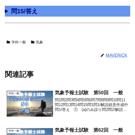
問15/答え
学科一般
気象
MAVERICK
関連記事
気象予報士試験 第50回 一般
学科一般
問1問2問3問4問5問6問7問8問9問10問11
問12問13問14問15問1問1/解説鋭意作成中
問1/答え ① (a)のみ誤り問2問2/解説鋭
意作成中問2/答え ② 1個問3問3/解説
鋭意作成中問3/答え ⑤ 誤 誤 誤問4
問4/解説鋭意作...
気象予報士試験 第62回 一般
学科一般