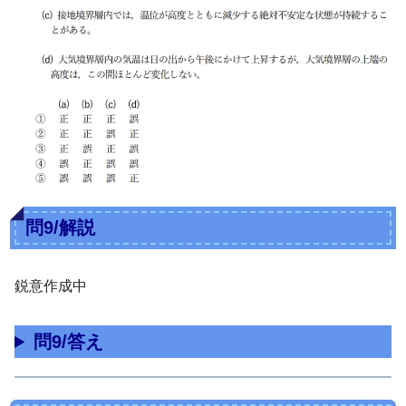
問9/解説
鋭意作成中
問9/答え