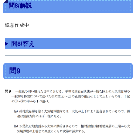
問8/解説
鋭意作成中
問8/答え
問9