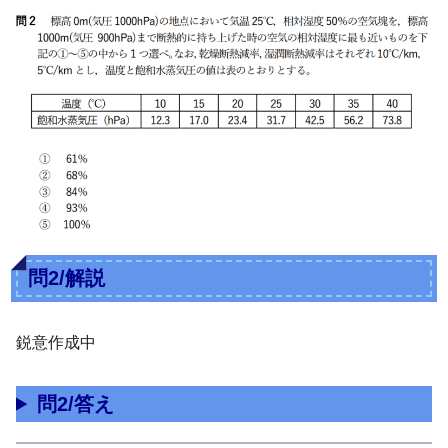
問2/解説
鋭意作成中
問2/答え