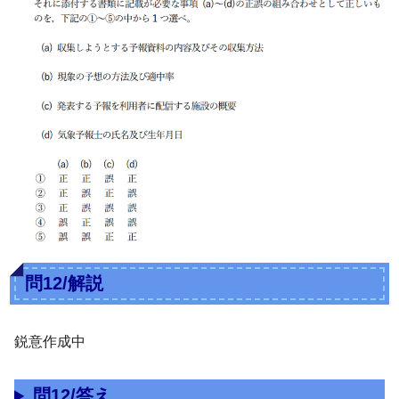
問12/解説
鋭意作成中
問12/答え