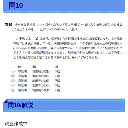
問10
問10/解説
鋭意作成中