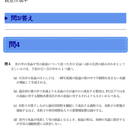
鋭意作成中
問3/答え
問4