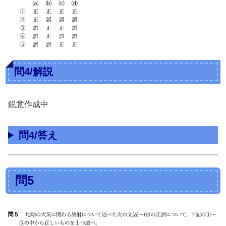
問4/解説
鋭意作成中
問4/答え
問5