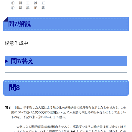
問7/解説
鋭意作成中
問7/答え
問8