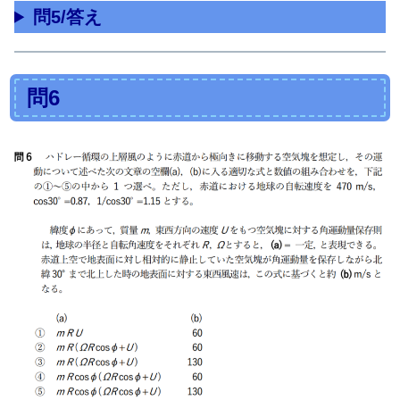
問5/答え
問6