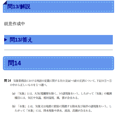
問13/解説
鋭意作成中
問13/答え
問14