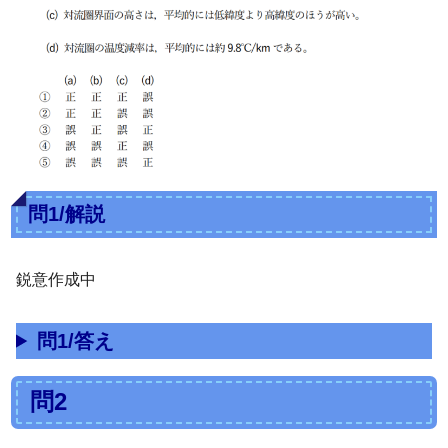
問1/解説
鋭意作成中
問1/答え
問2