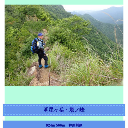
明星ヶ岳・塔ノ峰
924m 566m 神奈川県