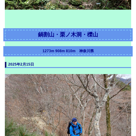
鍋割山・栗ノ木洞・櫟山
1273m 908m 810m 神奈川県
2025年2月15日