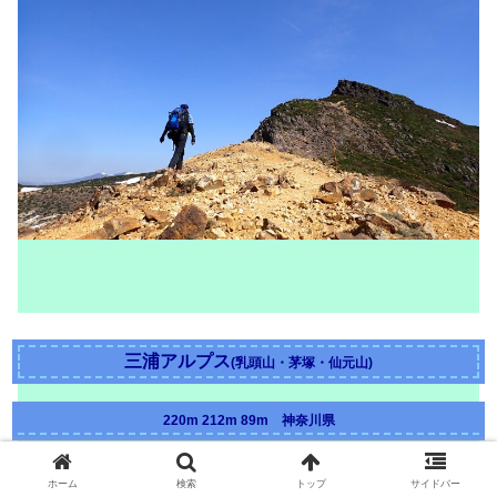
三浦アルプス
(乳頭山・茅塚・仙元山)
220m 212m 89m 神奈川県
2024年4月28日
ホーム
検索
トップ
サイドバー