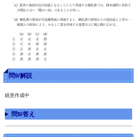
問9/解説
鋭意作成中
問9/答え