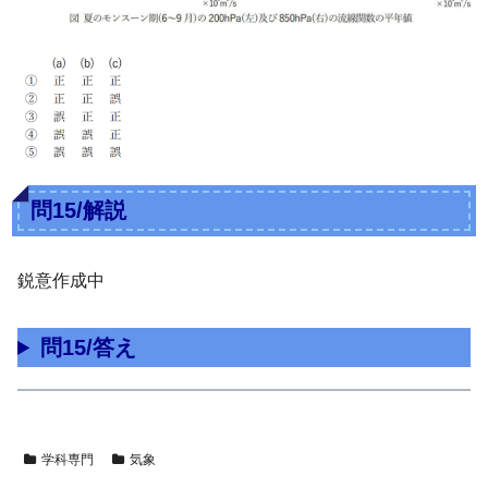
問15/解説
鋭意作成中
問15/答え
学科専門
気象