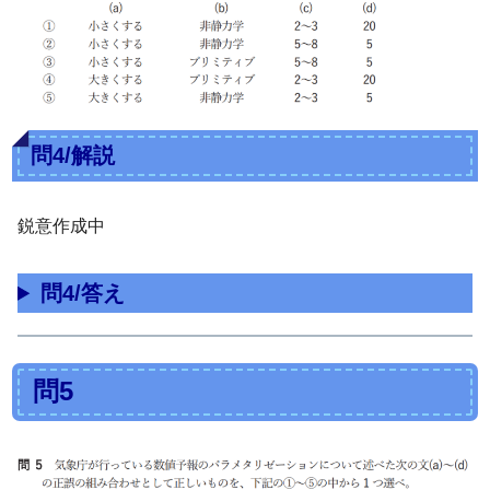
問4/解説
鋭意作成中
問4/答え
問5