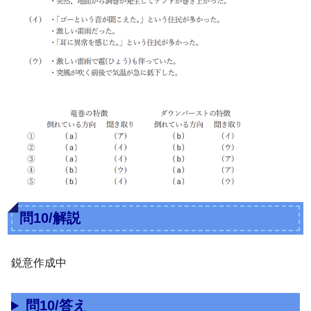
問10/解説
鋭意作成中
問10/答え