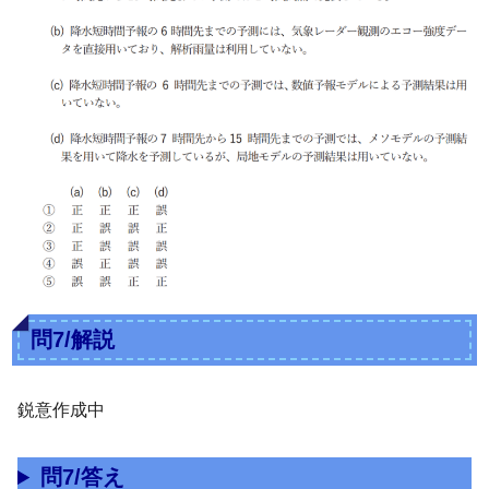
問7/解説
鋭意作成中
問7/答え