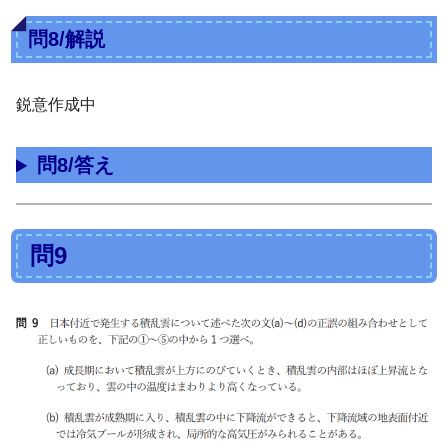
問8/解説
鋭意作成中
問8/答え
問9