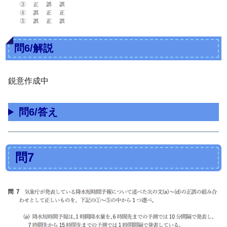
問6/解説
鋭意作成中
問6/答え
問7