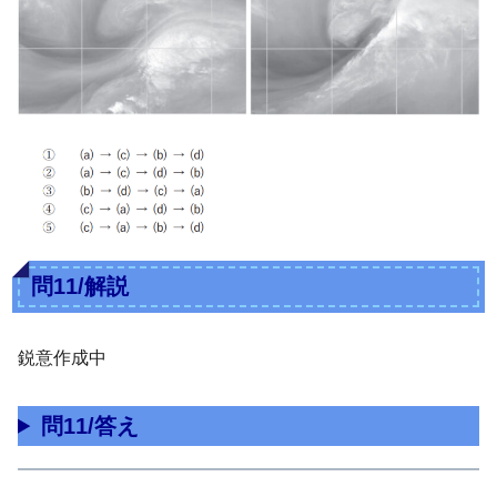
問11/解説
鋭意作成中
問11/答え