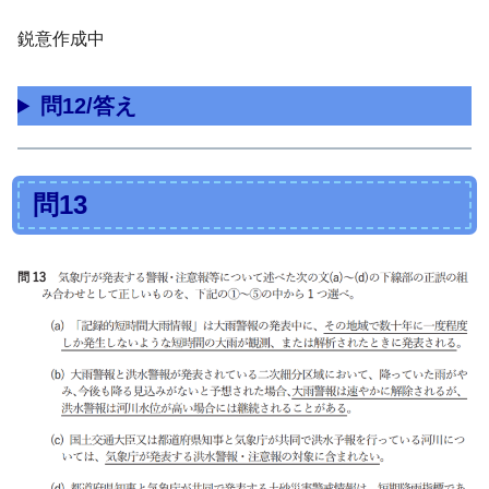
鋭意作成中
問12/答え
問13