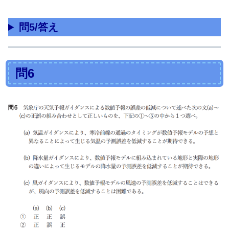
問5/答え
問6