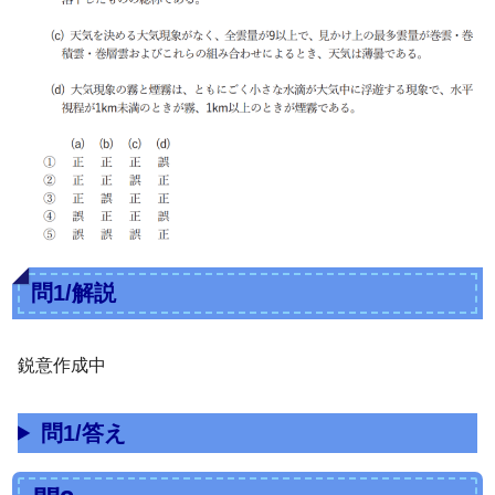
問1/解説
鋭意作成中
問1/答え