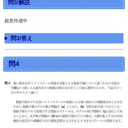
問3/解説
鋭意作成中
問3/答え
問4