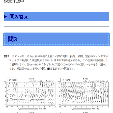
鋭意作成中
問2/答え
問3